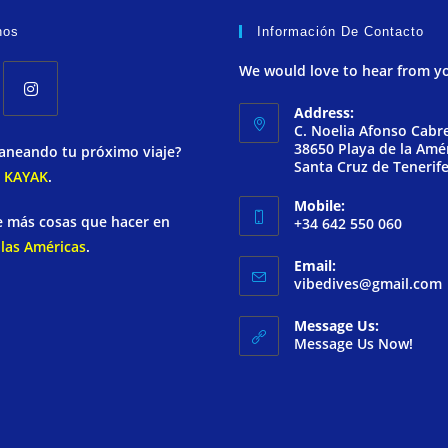
nos
Información De Contacto
We would love to hear from y
Address:
C. Noelia Afonso Cabre
38650 Playa de la Amér
laneando tu próximo viaje?
Santa Cruz de Tenerif
n
KAYAK
.
Mobile:
 más cosas que hacer en
+34 642 550 060
 las Américas
.
Email:
vibedives@gmail.com
Message Us:
Message Us Now!