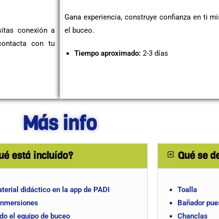
Gana experiencia, construye confianza en ti m
sitas conexión a
el buceo.
contacta con tu
Tiempo aproximado:
2-3 días
Más info
ué está incluído?
Qué se de
terial didáctico en la app de PADI
Toalla
inmersiones
Bañador pue
do el equipo de buceo
Chanclas