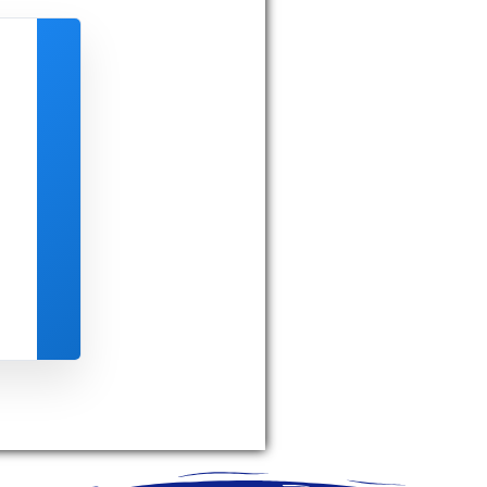
Scegli data & ora:
agosto 2026
L
M
M
G
V
S
D
27
28
29
30
31
1
2
3
4
5
6
7
8
9
10
11
12
13
14
15
16
17
18
19
20
21
22
23
24
25
26
27
28
29
30
31
1
2
3
4
5
6