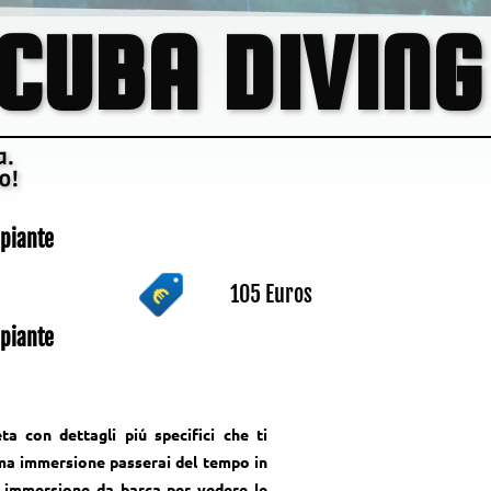
CUBA DIVING
a.
o!
ipiante
105 Euros
ipiante
ta con dettagli piú specifici che ti
ima immersione passerai del tempo in
 immersione da barca per vedere le