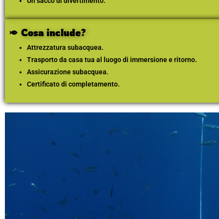
Un sacco di divertimento.
Cosa include?
Attrezzatura subacquea.
Trasporto da casa tua al luogo di immersione e ritorno.
Assicurazione subacquea.
Certificato di completamento.