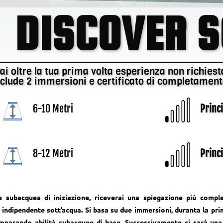
DISCOVER S
ai oltre la tua prima volta esperienza non richiest
nclude 2 immersioni e certificato di completament
6-10 Metri
Princ
8-12 Metri
Princ
e subacquea di iniziazione, riceverai una spiegazione piú comple
 indipendente sott’acqua. Si basa su due immersioni, duranta la pr
mparando abilitá subacquee di base. Successivamente ci sará una