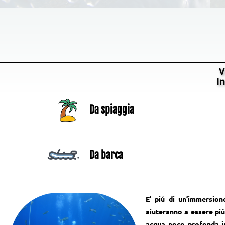
V
I
Da spiaggia
Da barca
E’ piú di un’immersion
aiuteranno a essere piú
acqua poco profonda i