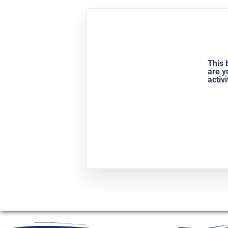
This 
are y
activ