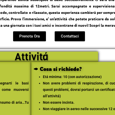
fonditá massima di 12metri. Sarai accompagnato e supervisiona
modo, controllato e rilassato, questa esperienza cambierá per sempre
ficie. Prova l’immersione, e’ un’attivitá che potete praticare da sol
sa una giornata con i tuoi amici o incontrane di nuovi! Scopri la merav
Prenota Ora
Contattaci
Attivitá
Cosa si richiede?
Etá minima: 10 (con autorizzazione)
egnarti le basi
Non avere problemi di respirazione, di cuo
a, come muoversi
questi problemi,
dovrai portarci un certific
all’attivitá)
consumo di aria…Tu
Non essere incinta.
Non viaggiare in aereo nelle successive 12 