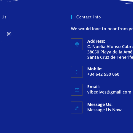
w Us
Contact Info
We would love to hear from y
Address:
C. Noelia Afonso Cabre
38650 Playa de la Amér
Santa Cruz de Tenerif
Mobile:
+34 642 550 060
Email:
vibedives@gmail.com
Message Us:
Message Us Now!